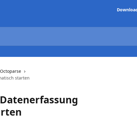
Downloa
t Octoparse
matisch starten
e Datenerfassung
arten