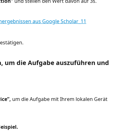
ction”
 und stellen den Wert davon auf 3s.
estätigen.
en, um die Aufgabe auszuführen und 
ice”,
 um die Aufgabe mit Ihrem lokalen Gerät 
eispiel.