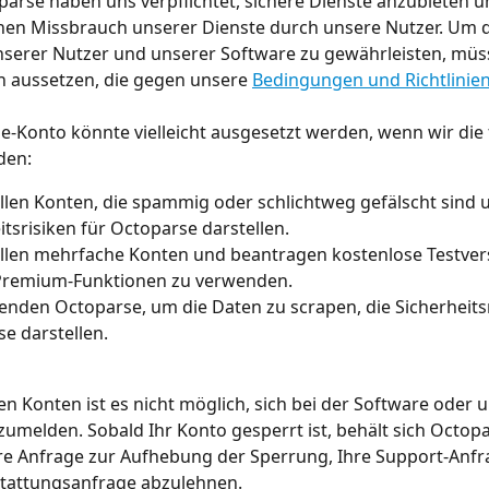
parse haben uns verpflichtet, sichere Dienste anzubieten u
hen Missbrauch unserer Dienste durch unsere Nutzer. Um d
nserer Nutzer und unserer Software zu gewährleisten, müs
n aussetzen, die gegen unsere 
Bedingungen und Richtlinie
e-Konto könnte vielleicht ausgesetzt werden, wenn wir die
den:
ellen Konten, die spammig oder schlichtweg gefälscht sind 
itsrisiken für Octoparse darstellen.
ellen mehrfache Konten und beantragen kostenlose Testver
Premium-Funktionen zu verwenden.
enden Octoparse, um die Daten zu scrapen, die Sicherheitsr
e darstellen.
en Konten ist es nicht möglich, sich bei der Software oder 
umelden. Sobald Ihr Konto gesperrt ist, behält sich Octopa
hre Anfrage zur Aufhebung der Sperrung, Ihre Support-Anfr
stattungsanfrage abzulehnen.