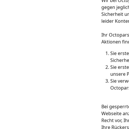
Wir bei Octo
gegen jeglic
Sicherheit u
leider Konte
Ihr Octopars
Aktionen fin
Sie erst
Sicherhe
Sie erst
unsere 
Sie verw
Octopars
Bei gesperrt
Webseite anz
Recht vor, I
Ihre Rücker