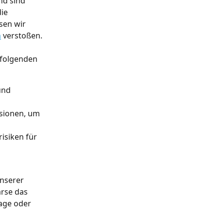
nd sind 
ie 
sen wir 
n
 verstoßen.
 folgenden 
und 
sionen, um 
isiken für 
unserer 
rse das 
age oder 