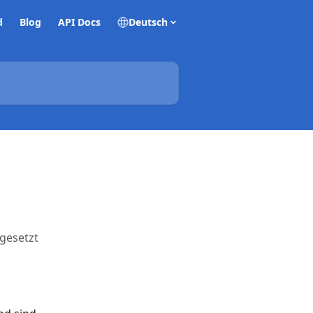
d
Blog
API Docs
Deutsch
sgesetzt