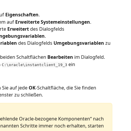
uf 
Eigenschaften
.
em auf 
Erweiterte Systemeinstellungen
.
rte 
Erweitert
 des Dialogfelds 
gebungsvariablen
.
riablen
 des Dialogfelds 
Umgebungsvariablen
 zu 
 beiden Schaltflächen 
Bearbeiten
 im Dialogfeld.
 
 ein
C:\oracle\instantclient_19_3
 Sie auf jede 
OK
-Schaltfläche, die Sie finden 
nster zu schließen.
Fehlende Oracle-bezogene Komponenten“ nach 
annten Schritte immer noch erhalten, starten 