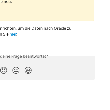
re neu.
inrichten, um die Daten nach Oracle zu 
n Sie 
hier
.
 deine Frage beantwortet?
😞
😐
😃