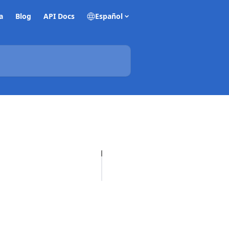
a
Blog
API Docs
Español