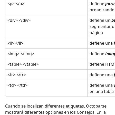
<p> </p>
defiene 
para
organizando 
<div> </div>
defiene un 
b
segmentar di
página
<li> </li>
defiene una
<img> </img>
defiene
ima
<table> </table>
defiene HTM
<tr> </tr>
defiene una 
<td> </td>
defiene una 
en una tabl
Cuando se localizan diferentes etiquetas, Octoparse 
mostrará diferentes opciones en los Consejos. En la 