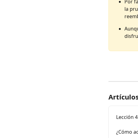
Por f
la pr
reemb
Aunqu
disfr
Artículo
Lección 4
¿Cómo act