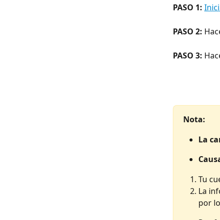
PASO 1:
Inic
PASO 2:
 Hace
PASO 3:
 Hace
Nota: 
La ca
Causa
Tu cu
La in
por lo