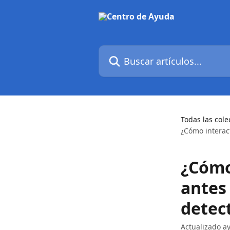
Ir al contenido principal
Buscar artículos...
Todas las cole
¿Cómo interac
¿Cómo
antes 
detec
Actualizado a