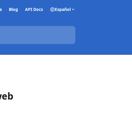
a
Blog
API Docs
Español
web