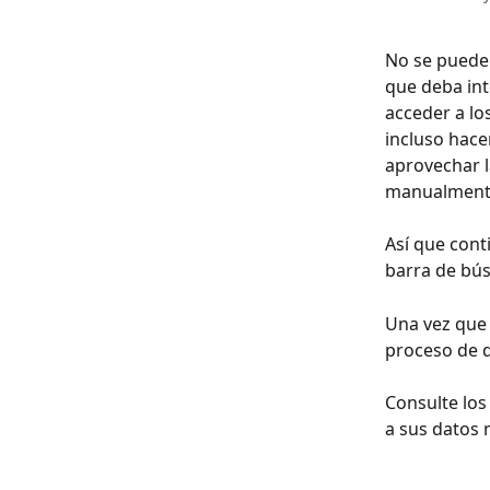
No se puede 
que deba int
acceder a lo
incluso hace
aprovechar l
manualmente 
Así que cont
barra de bú
Una vez que 
proceso de d
Consulte los
a sus datos