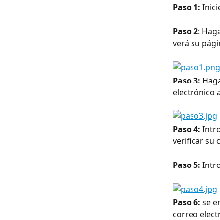
Paso 1:
 Inic
Paso 2
: Haga
verá su págin
Paso 3:
 Haga
electrónico 
Paso 4:
 Intr
verificar su 
Paso 5:
 Intr
Paso 6:
 se e
correo electr