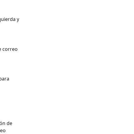
quierda y 
e correo 
para 
ión de 
reo 