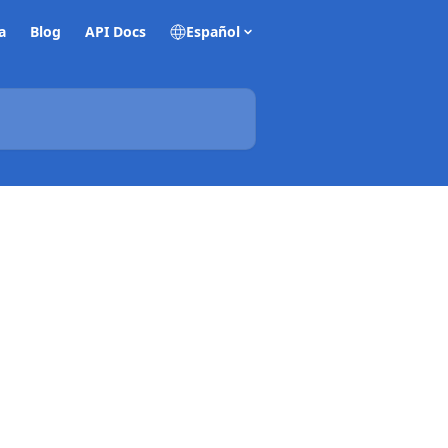
a
Blog
API Docs
Español