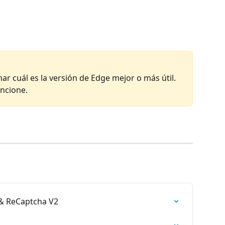
 cuál es la versión de Edge mejor o más útil. 
ncione.
 & ReCaptcha V2