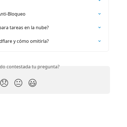
Anti-Bloqueo
ara tareas en la nube?
udflare y cómo omitirla?
do contestada tu pregunta?
😞
😐
😃