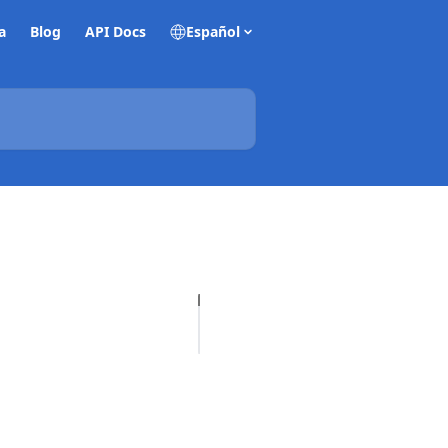
a
Blog
API Docs
Español