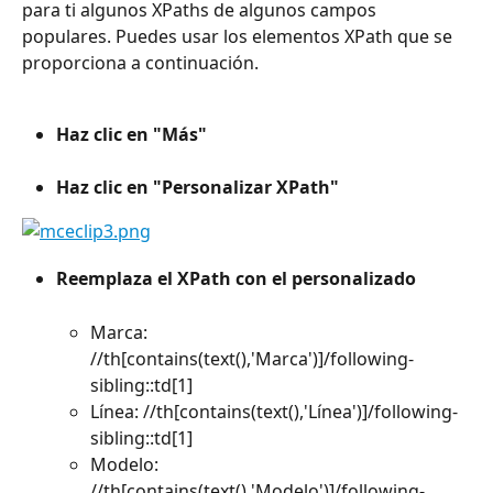
para ti algunos XPaths de algunos campos 
populares. Puedes usar los elementos XPath que se 
proporciona a continuación.
Haz clic en "Más"
Haz clic en "Personalizar XPath"
Reemplaza el XPath con el personalizado
Marca: 
//th[contains(text(),'Marca')]/following-
sibling::td[1]
Línea: //th[contains(text(),'Línea')]/following-
sibling::td[1]
Modelo: 
//th[contains(text(),'Modelo')]/following-