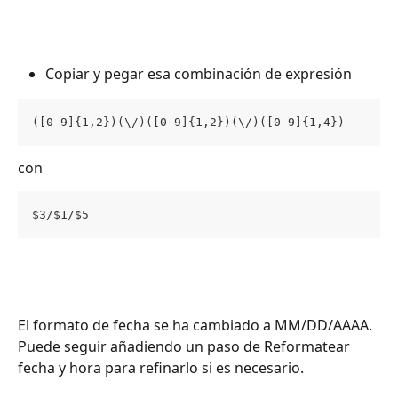
Copiar y pegar esa combinación de expresión 
([0-9]{1,2})(\/)([0-9]{1,2})(\/)([0-9]{1,4})
con
$3/$1/$5
El formato de fecha se ha cambiado a MM/DD/AAAA. 
Puede seguir añadiendo un paso de Reformatear 
fecha y hora para refinarlo si es necesario.