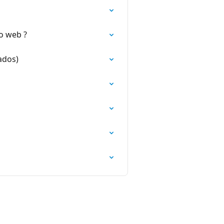
io web ?
ados)