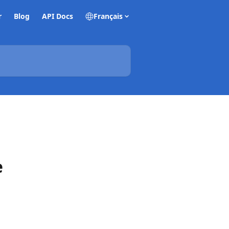
r
Blog
API Docs
Français
e