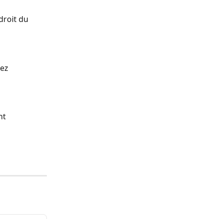
droit du 
ez 
nt 