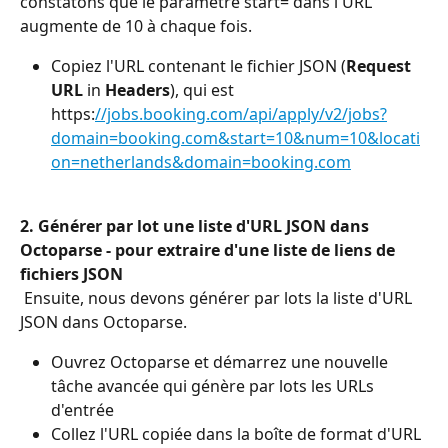
constatons que le paramètre start= dans l'URL 
augmente de 10 à chaque fois.
Copiez l'URL contenant le fichier JSON (
Request 
URL
 in 
Headers
), qui est 
https:
//jobs.booking.com/api/apply/v2/jobs?
domain=booking.com&start=10&num=10&locati
on=netherlands&domain=booking.com
2. Générer par lot une liste d'URL JSON dans 
Octoparse - pour extraire d'une liste de liens de 
fichiers JSON
 Ensuite, nous devons générer par lots la liste d'URL 
JSON dans Octoparse.
Ouvrez Octoparse et démarrez une nouvelle 
tâche avancée qui génère par lots les URLs 
d'entrée
Collez l'URL copiée dans la boîte de format d'URL