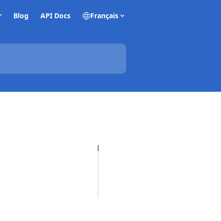
r
Blog
API Docs
Français