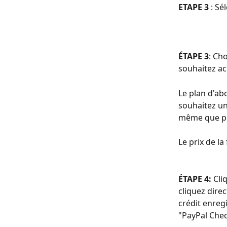
ETAPE 3
 : S
ÉTAPE 3
: Ch
souhaitez ac
Le plan d'ab
souhaitez un
même que po
Le prix de l
ÉTAPE 4: 
Cli
cliquez dire
crédit enreg
"PayPal Chec