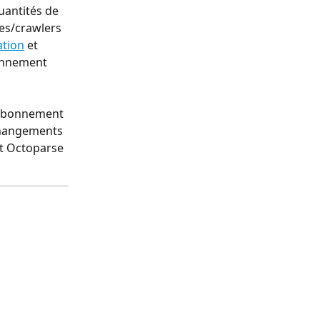
uantités de 
es/crawlers 
ation
 et 
bonnement 
'abonnement 
changements 
t Octoparse 