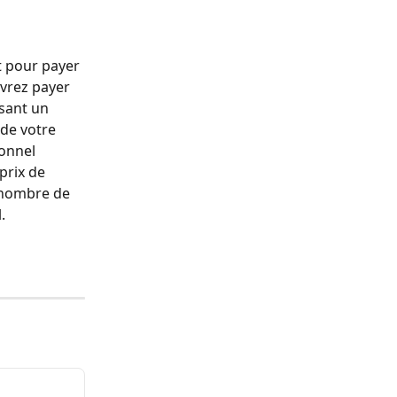
t pour payer 
vrez payer 
sant un 
de votre 
onnel 
prix de 
 nombre de 
.