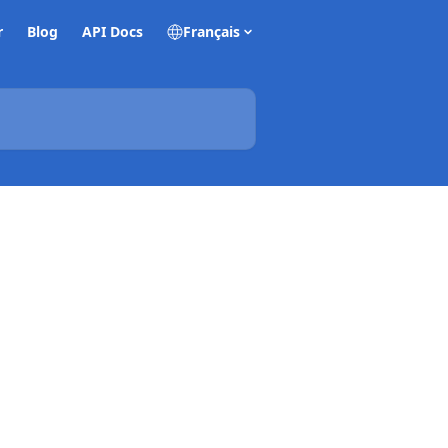
r
Blog
API Docs
Français