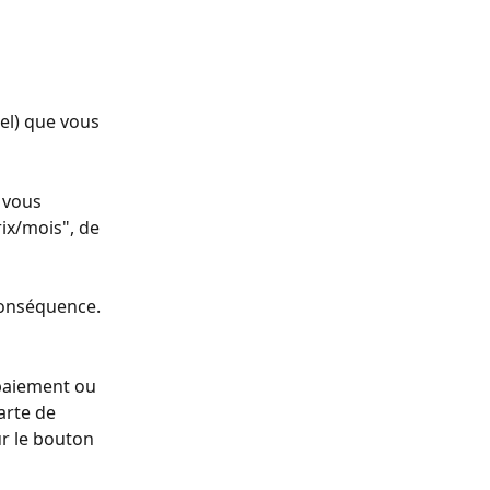
el) que vous 
 vous 
ix/mois", de 
conséquence.
paiement ou 
arte de 
r le bouton 