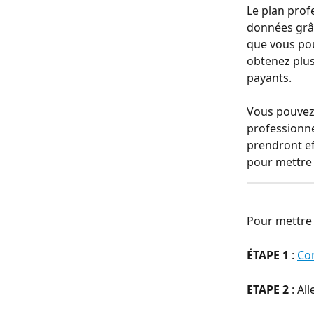
Le plan prof
données grâc
que vous pou
obtenez plus
payants.
Vous pouvez
professionne
prendront ef
pour mettre 
Pour mettre à
ÉTAPE 1
 : 
Co
ETAPE 2
 : A