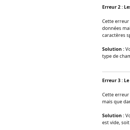
Erreur 2 
: 
Le
Cette erreur 
données mais
caractères s
Solution
 : 
type de cham
Erreur 3
 : 
Le
Cette erreur
mais que dan
Solution
 : 
est vide, so