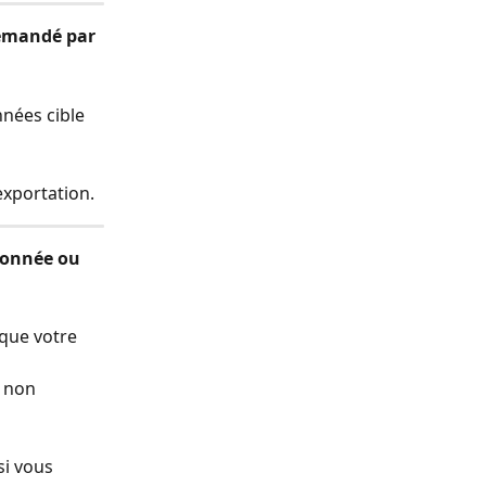
demandé par 
nnées cible 
exportation.
donnée ou 
 que votre 
 non 
si vous 