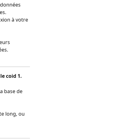
 données 
es. 
xion à votre 
eurs 
ées.
e coid 1.
a base de 
te long, ou 