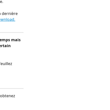
e.
a dernière 
ownload.
temps mais 
ertain 
euillez 
 obtenez 