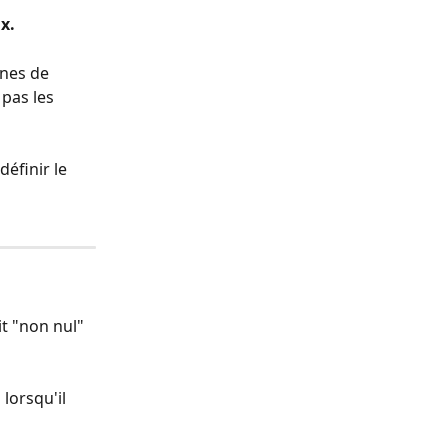
x.
gnes de 
pas les 
éfinir le 
t "non nul" 
lorsqu'il 