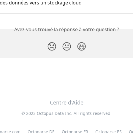
 des données vers un stockage cloud
Avez-vous trouvé la réponse à votre question ?
😞
😐
😃
Centre d'Aide
© 2023 Octopus Data Inc. All rights reserved.
oparse.com
Octoparse DE
Octoparse FR
Octoparse ES
O