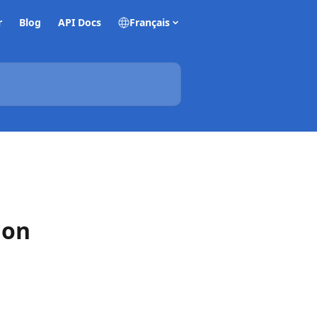
r
Blog
API Docs
Français
ion