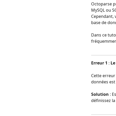
Octoparse pr
MySQL ou SQL
Cependant, v
base de donn
Dans ce tuto
fréquemment 
Erreur 1 
: 
Le
Cette erreur
données est 
Solution 
: E
définissez 