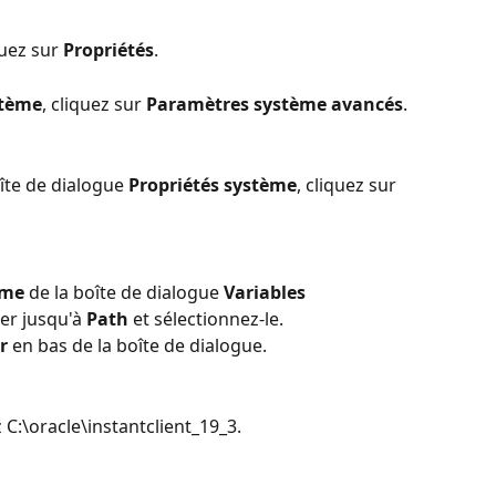
uez sur 
Propriétés
.
tème
, cliquez sur 
Paramètres système avancés
.
oîte de dialogue 
Propriétés système
, cliquez sur 
ème
 de la boîte de dialogue 
Variables 
ler jusqu'à 
Path
 et sélectionnez-le.
r
 en bas de la boîte de dialogue.
z C:\oracle\instantclient_19_3.