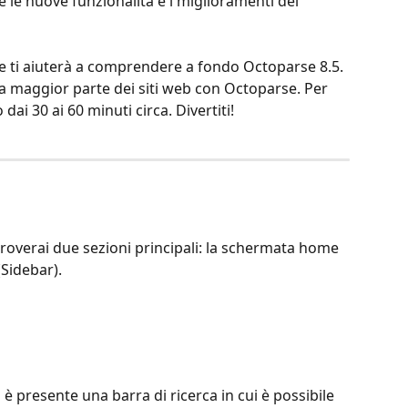
re le nuove funzionalità e i miglioramenti del 
ive ti aiuterà a comprendere a fondo Octoparse 8.5. 
lla maggior parte dei siti web con Octoparse. Per 
 dai 30 ai 60 minuti circa. Divertiti!
overai due sezioni principali: la schermata home 
(Sidebar).
è presente una barra di ricerca in cui è possibile 