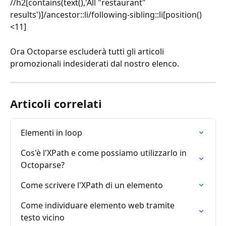
//h2[contains(text(),'All "restaurant" 
results')]/ancestor::li/following-sibling::li[position()
<11]
Ora Octoparse escluderà tutti gli articoli 
promozionali indesiderati dal nostro elenco.
Articoli correlati
Elementi in loop
Cos'è l'XPath e come possiamo utilizzarlo in 
Octoparse?
Come scrivere l'XPath di un elemento
Come individuare elemento web tramite 
testo vicino