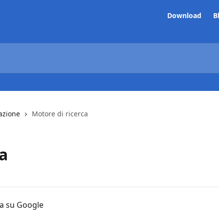
Download
B
azione
Motore di ricerca
a
ca su Google