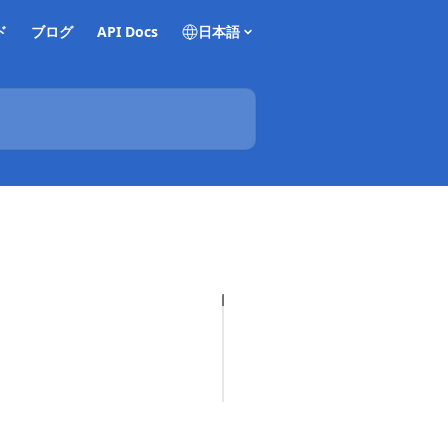
ド
ブログ
API Docs
日本語