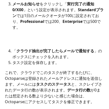
メールお知らせ
をクリックし「
実行完了の通知
0/X00
」という設定が表示されます。
Standardプラ
ン
では1日のメールクオータが100に設定されてお
り、
Professional
では200、
Enterprise
では500で
す。
「
クラウド抽出が完了したらメールで通知する
」の
ボックスにチェックを入れます。
タスク設定を保存します。
これで、クラウドでこのタスクが終了するたびに、
Octoparseは登録されたメールアドレスに通知を送信し
ます。メールには
タスクのステータス
と、スクレイプさ
れたデータ行の数が表示されます。
データ行の数
が0ま
たは想定される数より少ないと感じた場合は、
Octoparseにアクセスしてタスクを修正できます。