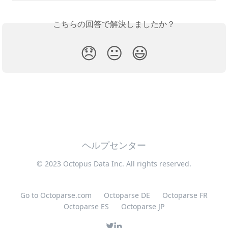
こちらの回答で解決しましたか？
😞
😐
😃
ヘルプセンター
© 2023 Octopus Data Inc. All rights reserved.
Go to Octoparse.com
Octoparse DE
Octoparse FR
Octoparse ES
Octoparse JP