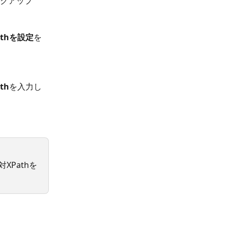
ックアップ
athを設定
を
th
を入力し
XPathを