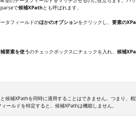
rseが希望のデータフィールドをマッチさせるのに役立ちます。バ
oparseで
候補XPath
とも呼ばれます。
 データフィールドの
ほかのオプション
をクリックし、
要素のXP
候補要素を使う
のチェックボックスにチェックを入れ、
候補XPa
thと候補XPathを同時に適用することはできません。つまり、相対
ィールドを特定すると、候補XPathは機能しません。