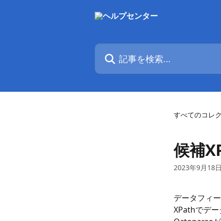
メインコンテンツにスキップ
記事を検索...
すべてのコレ
候補X
2023年9月18
データフィー
XPathで