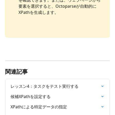
を確認できます。または、ウェブページから
要素を選択すると、Octoparseが自動的に
XPathを生成します。
関連記事
レッスン4：タスクをテスト実行する
候補XPathを設定する
XPathによる特定データの指定