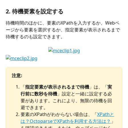
2. 待機要素を設定する
待機時間のほかに、要素のXPathを入力するか、Webペ
ージから要素を選択するか、指定要素が表示されるまで
待機するのも設定できます。
注意:
「
指定要素が表示されるまで待機
」は、「
実
行前に数秒を待機
」設定と一緒に設定する必
要があります。これにより、無限の待機を回
避できます。
要素のXPathがわからない場合は、「
XPathと
は？OctoparseでXPathを利用する方法は？
」