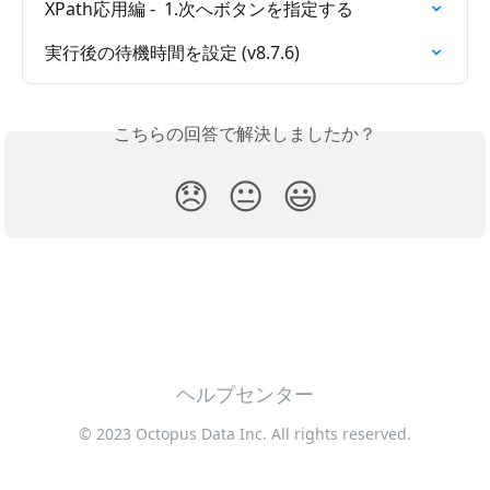
XPath応用編 -  1.次へボタンを指定する
実行後の待機時間を設定 (v8.7.6)
こちらの回答で解決しましたか？
😞
😐
😃
ヘルプセンター
© 2023 Octopus Data Inc. All rights reserved.