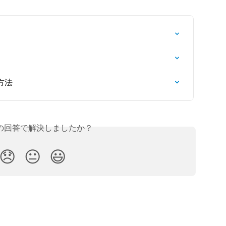
方法
の回答で解決しましたか？
😞
😐
😃