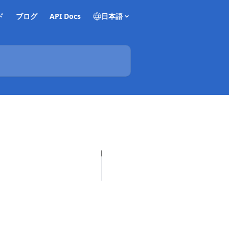
ド
ブログ
API Docs
日本語