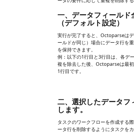
ータの要件に応じて重複を削除する
一、データフィールド
（デフォルト設定）
実行が完了すると、Octopars
ールドが同じ）場合にデータ行を重
を保持できます。
例：以下の1行目と3行目は、各デ
複を除去した後、Octoparse
1行目です。
二、選択したデータフ
します。
タスクのワークフローを作成する際
ータ行を削除するようにタスクをカ