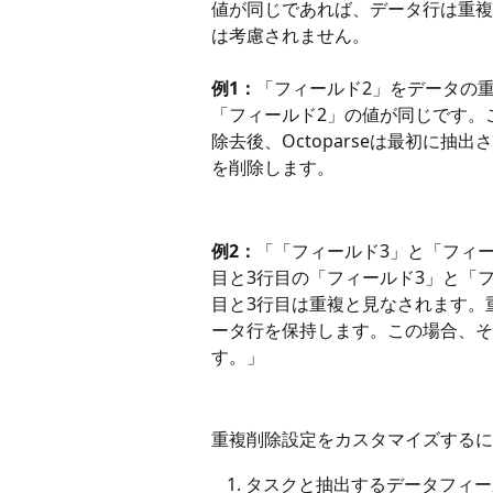
値が同じであれば、データ行は重複
は考慮されません。
例1：
「フィールド2」をデータの重
「フィールド2」の値が同じです。
除去後、Octoparseは最初に抽
を削除します。
例2：
「「フィールド3」と「フィ
目と3行目の「フィールド3」と「
目と3行目は重複と見なされます。重
ータ行を保持します。この場合、そ
す。」
重複削除設定をカスタマイズするに
タスクと抽出するデータフィー