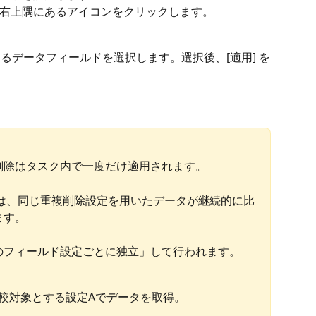
右上隅にあるアイコンをクリックします。
するデータフィールドを選択します。選択後、[適用] を
削除はタスク内で一度だけ適用されます。
ます。
のフィールド設定ごとに独立」して行われます。
較対象とする設定Aでデータを取得。