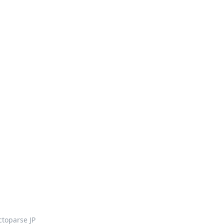
ctoparse JP