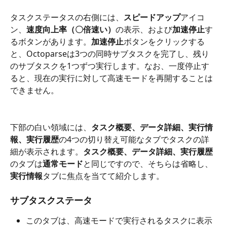
タスクステータスの右側には、
スピードアップ
アイコ
ン、
速度向上率（〇倍速い）
の表示、および
加速停止
す
るボタンがあります。
加速停止
ボタンをクリックする
と、Octoparseは3つの同時サブタスクを完了し、残り
のサブタスクを1つずつ実行します。なお、一度停止す
ると、現在の実行に対して高速モードを再開することは
できません。
下部の白い領域には、
タスク概要、データ詳細、実行情
報、実行履歴
の4つの切り替え可能なタブでタスクの詳
細が表示されます。
タスク概要、データ詳細、実行履歴
のタブは
通常モード
と同じですので、そちらは省略し、
実行情報
タブに焦点を当てて紹介します。
サブタスクステータ
このタブは、高速モードで実行されるタスクに表示