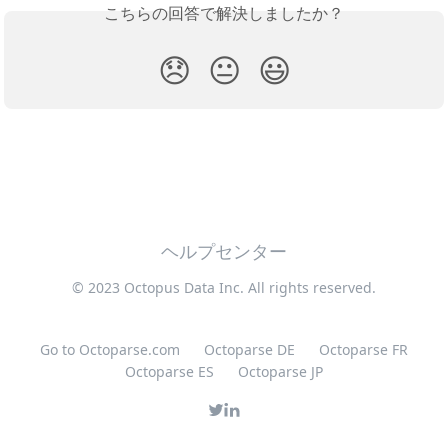
こちらの回答で解決しましたか？
😞
😐
😃
ヘルプセンター
© 2023 Octopus Data Inc. All rights reserved.
Go to Octoparse.com
Octoparse DE
Octoparse FR
Octoparse ES
Octoparse JP