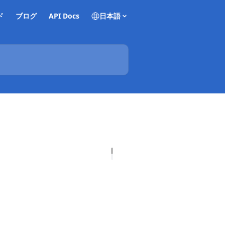
ド
ブログ
API Docs
日本語