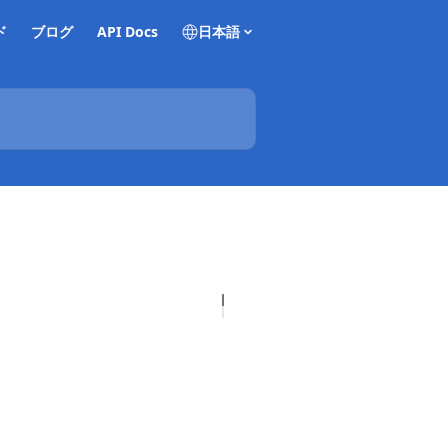
ド
ブログ
API Docs
日本語