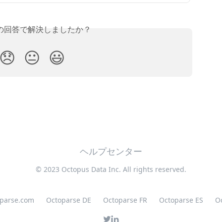
の回答で解決しましたか？
😞
😐
😃
ヘルプセンター
© 2023 Octopus Data Inc. All rights reserved.
oparse.com
Octoparse DE
Octoparse FR
Octoparse ES
O