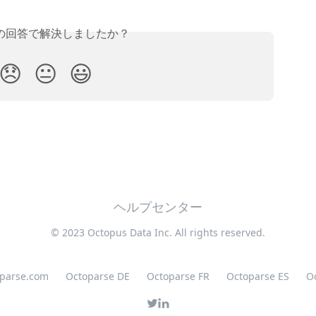
の回答で解決しましたか？
😞
😐
😃
ヘルプセンター
© 2023 Octopus Data Inc. All rights reserved.
oparse.com
Octoparse DE
Octoparse FR
Octoparse ES
O