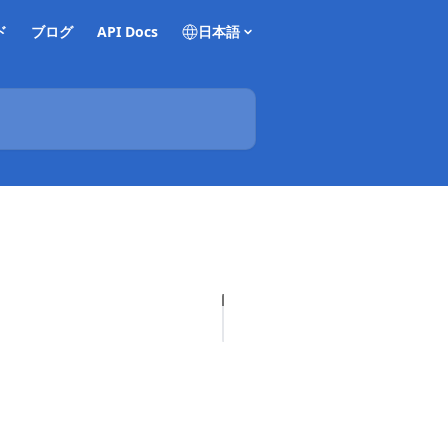
ド
ブログ
API Docs
日本語