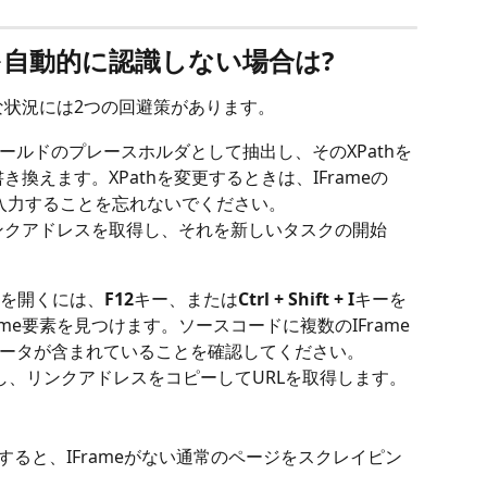
ameを自動的に認識しない場合は?
な状況には2つの回避策があります。
ールドのプレースホルダとして抽出し、そのXPathを
き換えます。XPathを変更するときは、IFrameの
方を入力することを忘れないでください。
リンクアドレスを取得し、それを新しいタスクの開始
ルを開くには、
F12
キー、または
Ctrl + Shift + I
キーを
me要素を見つけます。ソースコードに複数のIFrame
ータが含まれていることを確認してください。
し、リンクアドレスをコピーしてURLを取得します。
すると、IFrameがない通常のページをスクレイピン
。