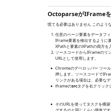
OctoparseがIFr
慌てる必要はありません このよう
任意のページ要素をデータフィ
IFrame要素を検出するように書
XPathと要素のXPathの両
ソースコードからIFrameの
URLとして使用します。
Chromeのデベロッパー ツー
押します。ソースコードでIFra
リンクがある場合は、必要なデ
iframeの
src
タグを右クリック
そのURLを使ってタスクを構築
グするのと同じくらい簡単です