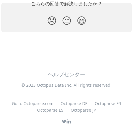
こちらの回答で解決しましたか？
😞
😐
😃
ヘルプセンター
© 2023 Octopus Data Inc. All rights reserved.
Go to Octoparse.com
Octoparse DE
Octoparse FR
Octoparse ES
Octoparse JP