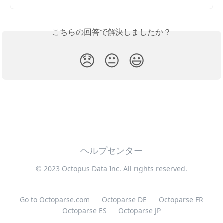
こちらの回答で解決しましたか？
😞
😐
😃
ヘルプセンター
© 2023 Octopus Data Inc. All rights reserved.
Go to Octoparse.com
Octoparse DE
Octoparse FR
Octoparse ES
Octoparse JP