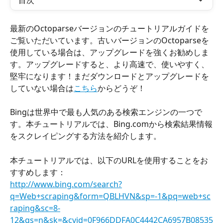
目次
最新のOctoparseバージョンのチュートリアルガイドを
ご覧いただいています。古いバージョンのOctoparseを
使用している場合は、アップグレードを強くお勧めしま
す。アップグレードすると、より高速で、使いやすく、
堅牢になります！まだダウンロードとアップグレードを
していない場合は
こちら
からどうぞ！
Bingは世界中で最も人気のある検索エンジンの一つで
す。本チュートリアルでは、Bing.comから検索結果情報
をスクレイピングする方法を紹介します。
本チュートリアルでは、以下のURLを使用することをお
すすめします：
http://www.bing.com/search?
q=Web+scraping&form=QBLHVN&sp=-1&pq=web+sc
raping&sc=8-
12&qs=n&sk=&cvid=0F966DDFA0C4442CA6957B08535