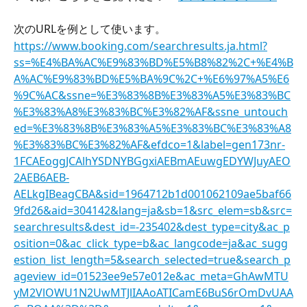
次のURLを例として使います。
https://www.booking.com/searchresults.ja.html?
ss=%E4%BA%AC%E9%83%BD%E5%B8%82%2C+%E4%B
A%AC%E9%83%BD%E5%BA%9C%2C+%E6%97%A5%E6
%9C%AC&ssne=%E3%83%8B%E3%83%A5%E3%83%BC
%E3%83%A8%E3%83%BC%E3%82%AF&ssne_untouch
ed=%E3%83%8B%E3%83%A5%E3%83%BC%E3%83%A8
%E3%83%BC%E3%82%AF&efdco=1&label=gen173nr-
1FCAEoggJCAlhYSDNYBGgxiAEBmAEuwgEDYWJuyAEO
2AEB6AEB-
AELkgIBeagCBA&sid=1964712b1d001062109ae5baf66
9fd26&aid=304142&lang=ja&sb=1&src_elem=sb&src=
searchresults&dest_id=-235402&dest_type=city&ac_p
osition=0&ac_click_type=b&ac_langcode=ja&ac_sugg
estion_list_length=5&search_selected=true&search_p
ageview_id=01523ee9e57e012e&ac_meta=GhAwMTU
yM2VlOWU1N2UwMTJlIAAoATICamE6BuS6rOmDvUAA