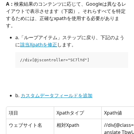
A：
検索結果のコンテンツに応じて、Googleは異なるレ
イアウトで表示させます（下図）。それらすべてを特定
するためには、正確なxpathを使用する必要がありま
す。
a.「ループアイテム」ステップに戻り、下記のよう
に
該当Xpathを修正
します。
//div[@jscontroller="SC7lYd"]
b. 
カスタムデータフィールドを追加
項目
Xpathタイプ
Xpath値
ウェブサイト名
相対Xpath
//div[@class
anslate Tbw