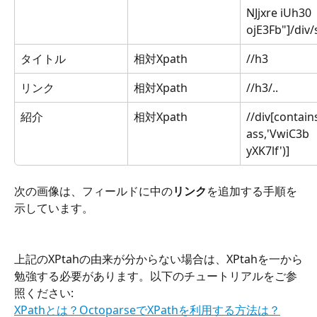
NJjxre iUh30 
ojE3Fb"]/div
タイトル
相対Xpath
//h3
リンク
相対Xpath
//h3/..
紹介
相対Xpath
//div[contain
ass,'VwiC3b 
yXK7lf')]
次の画像は、フィールドに中の
リンク
を追加する手順を
示しています。
上記のXPtahの由来が分からない場合は、XPtahを一から
勉強する必要があります。以下のチュートリアルをご参
照ください:
XPathとは？OctoparseでXPathを利用する方法は？