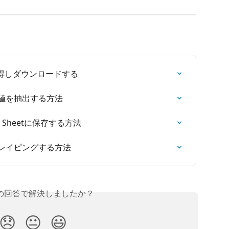
得しダウンロードする
属性値を抽出する方法
e Sheetに保存する方法
クレイピングする方法
の回答で解決しましたか？
😞
😐
😃