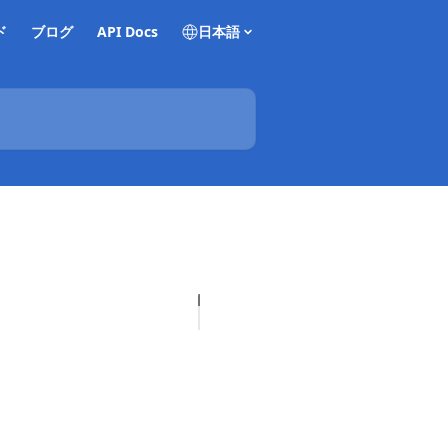
ド
ブログ
API Docs
日本語