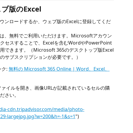
ェブ版のExcel
celをダウンロードするか、ウェブ版のExcelに登録してくだ
xcelは、無料でご利用いただけます。Microsoftアカウン
することで、Excelを含むWordやPowerPoint
ます。（Microsoft 365のデスクトップ版Excel
のサブスクリプションが必要です。）
ク: 
無料の Microsoft 365 Online | Word、Excel、
elファイルを開き、画像URLが記載されているセルの隣
ださい。
dia-cdn.tripadvisor.com/media/photo-
729-largejpg.jpg?w=200&h=-1&s=1
")