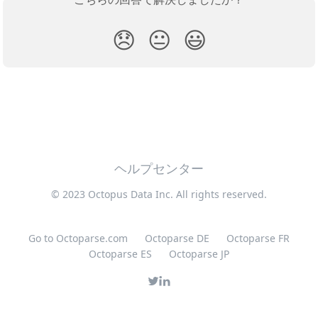
😞
😐
😃
ヘルプセンター
© 2023 Octopus Data Inc. All rights reserved.
Go to Octoparse.com
Octoparse DE
Octoparse FR
Octoparse ES
Octoparse JP