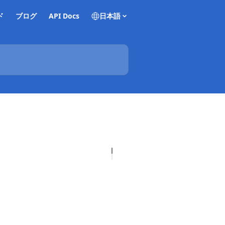
ド
ブログ
API Docs
日本語