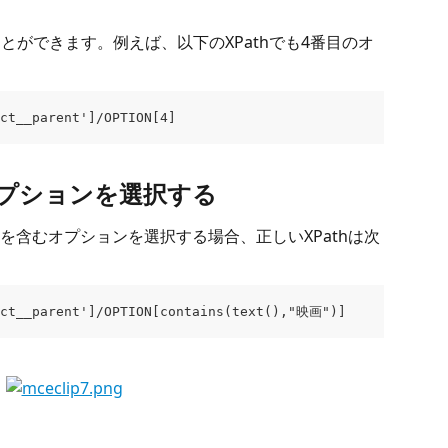
することができます。例えば、以下のXPathでも4番目のオ
ect__parent']/OPTION[4]
オプションを選択する
を含むオプションを選択する場合、正しいXPathは次
ect__parent']/OPTION[contains(text(),"映画")] 