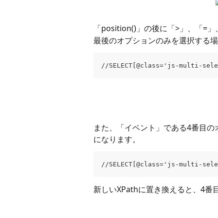
「position()」の後に「>」
最後のオプションのみを選択する場合
//SELECT[@class='js-multi-sele
また、「イベント」である4番目のオ
になります。
//SELECT[@class='js-multi-sele
新しいXPathに置き換えると、4