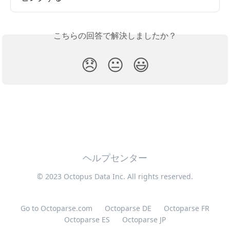
こちらの回答で解決しましたか？
😞
😐
😃
ヘルプセンター
© 2023 Octopus Data Inc. All rights reserved.
Go to Octoparse.com
Octoparse DE
Octoparse FR
Octoparse ES
Octoparse JP