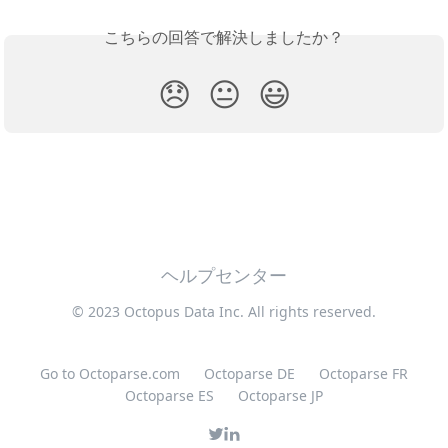
こちらの回答で解決しましたか？
😞
😐
😃
ヘルプセンター
© 2023 Octopus Data Inc. All rights reserved.
Go to Octoparse.com
Octoparse DE
Octoparse FR
Octoparse ES
Octoparse JP