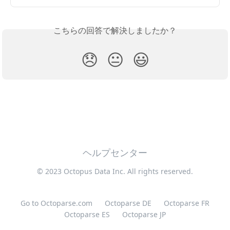
こちらの回答で解決しましたか？
😞
😐
😃
ヘルプセンター
© 2023 Octopus Data Inc. All rights reserved.
Go to Octoparse.com
Octoparse DE
Octoparse FR
Octoparse ES
Octoparse JP