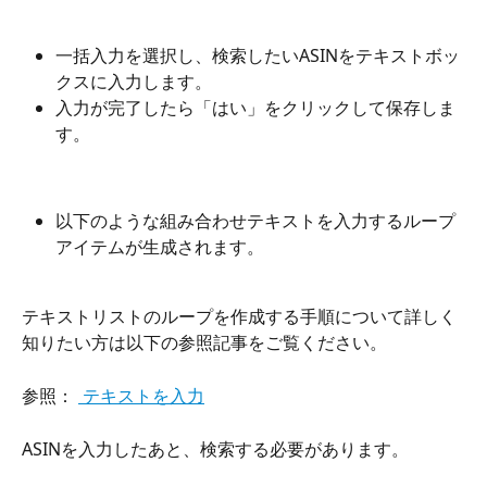
一括入力を選択し、検索したいASINをテキストボッ
クスに入力します。
入力が完了したら「はい」をクリックして保存しま
す。
以下のような組み合わせテキストを入力するループ
アイテムが生成されます。
テキストリストのループを作成する手順について詳しく
知りたい方は以下の参照記事をご覧ください。
参照： 
 テキストを入力
ASINを入力したあと、検索する必要があります。