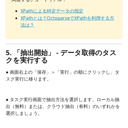
XPathによる特定データの指定
XPathとは？OctoparseでXPathを利用する方
法は？
5. 「抽出開始」 - データ取得のタス
クを実行する
● 画面右上の「保存」＞「実行」の順にクリックし、タ
スク実行に移ります。
● タスク実行画面で抽出方法を選択します。ローカル抽
出（無料）または、クラウド抽出（有料）のいずれかを
選択しましょう。