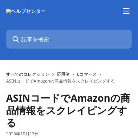
メインコンテンツにスキップ
記事を検索...
すべてのコレクション
応用例
Eコマース
ASINコードでAmazonの商品情報をスクレイピングする
ASINコードでAmazonの商
品情報をスクレイピングす
る
2025年10月13日