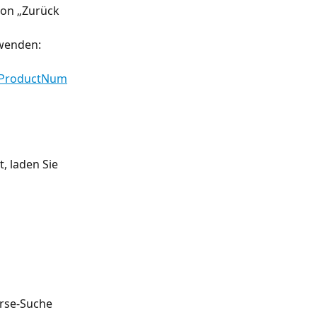
ion „Zurück 
wenden: 
edProductNum
, laden Sie 
arse-Suche 