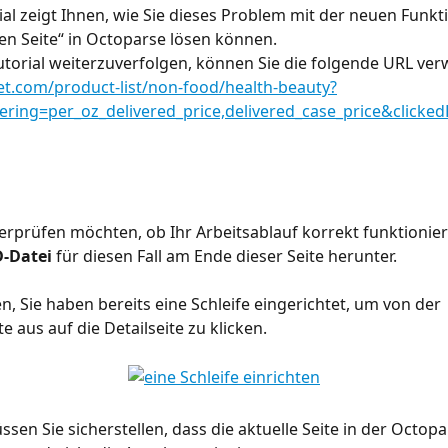
ial zeigt Ihnen, wie Sie dieses Problem mit der neuen Funkt
en Seite“ in Octoparse lösen können.
torial weiterzuverfolgen, können Sie die folgende URL ver
let.com/product-list/non-food/health-beauty?
ring=per_oz_delivered_price,delivered_case_price&click
rprüfen möchten, ob Ihr Arbeitsablauf korrekt funktioniert
-Datei
 für diesen Fall am Ende dieser Seite herunter.
Sie haben bereits eine Schleife eingerichtet, um von der 
e aus auf die Detailseite zu klicken.
sen Sie sicherstellen, dass die aktuelle Seite in der Octop