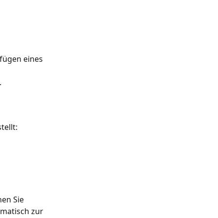
fügen eines 
.
ellt:
en Sie 
omatisch zur 