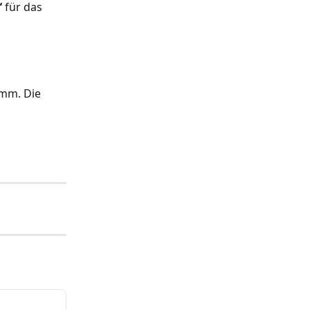
“
 für das 
mm. Die 