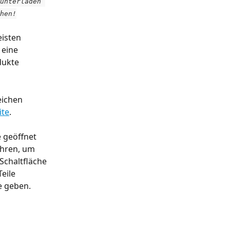
unterladen 
hen!
isten 
 eine 
dukte 
eichen 
ite
.
e geöffnet 
hren, um 
Schaltfläche 
eile 
e geben.