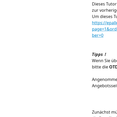
Dieses Tutor
zur vorherig
Um dieses Tu
https://epal
page=1&orde
ber=0
Tipps！
Wenn Sie übe
bitte die 
OTD
Angenommen, 
Angebotsseit
Zunächst müs