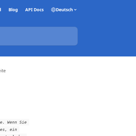
d
Blog
API Docs
Deutsch
ite
e. Wenn Sie 
es, ein 