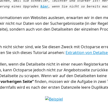
achen, weil sie schneller, leichter und stärker ist! Her
erung eines Upgrades 
hier
, wenn Sie nicht so bereits mac
ormationen von Websites auslesen, erwarten wir in den me
 wir nicht nur Daten von der Suchergebnisseite (in der Regel
eite), sondern auch von den Detailseiten der einzelnen Pro
h nicht sicher sind, wie Sie diesen Zweck mit Octoparse err
en Sie sich dieses Tutorial ansehen: 
Extraktion von Detailse
llen, wenn die Detailseite nicht in einer neuen Registerkart
, kann Octoparse jedoch nicht zur Angebotsseite zurückke
Detailseite zu scrapen. Wenn wir auf den Detailseiten keine 
 vorherigen Seite“
 finden, müssen wir die Aufgabe in zwei T
ndernfalls wird es nach der ersten Datenzeile leere Duplikat