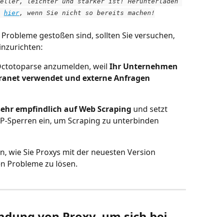
eller, leichter und stärker ist! Herunterladen 
 
hier
, wenn Sie nicht so bereits machen!
 Probleme gestoßen sind, sollten Sie versuchen, 
inzurichten:
i Octotoparse anzumelden, weil 
Ihr Unternehmen 
ntranet verwendet und externe Anfragen 
 sehr empfindlich auf Web Scraping
 und setzt 
 IP-Sperren ein, um Scraping zu unterbinden
en, wie Sie Proxys mit der neuesten Version 
n Probleme zu lösen.
ndung von Proxy, um sich bei 