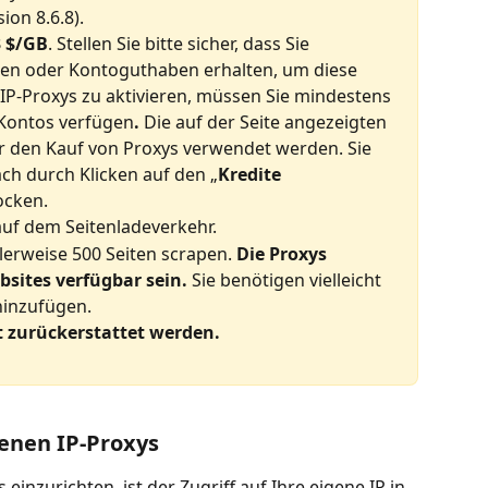
ion 8.6.8).
3 $/GB
. Stellen Sie bitte sicher, dass Sie 
n oder Kontoguthaben erhalten, um diese 
IP-Proxys zu aktivieren, müssen Sie mindestens 
Kontos verfügen
. 
Die auf der Seite angezeigten 
 den Kauf von Proxys verwendet werden. Sie 
ch durch Klicken auf den „
Kredite 
ocken.
auf dem Seitenladeverkehr.
rweise 500 Seiten scrapen. 
Die Proxys 
bsites verfügbar sein.
 Sie benötigen vielleicht 
hinzufügen.
t zurückerstattet werden.
enen IP-Proxys
einzurichten, ist der Zugriff auf Ihre eigene IP in 