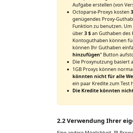
Aufgabe erstellen (von Vers
Octoparse-Proxys kosten 
genügendes Proxy-Guthabe
Funktion zu benutzen. Um 
über 
3 $ 
an Guthaben des 
Kontoguthaben können für
können Ihr Guthaben einfa
hinzufügen
“ Button aufst
Die Proxynutzung basiert 
1GB Proxys können normale
könnten nicht für alle We
ein paar Kredite zum Test 
Die Kredite könnten nich
2.2 Verwendung Ihrer eig
Eine andere Möglichkeit, IP-Proxys 