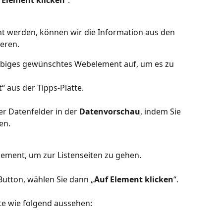
 Element klicken
“. 
cht werden, können wir die Information aus den 
eren.
liebiges gewünschtes Webelement auf, um es zu 
t
“ aus der Tipps-Platte.
r Datenfelder in der 
Datenvorschau
, indem Sie 
en.
element, um zur Listenseiten zu gehen.
Button, wählen Sie dann „
Auf Element klicken
“.
te wie folgend aussehen: