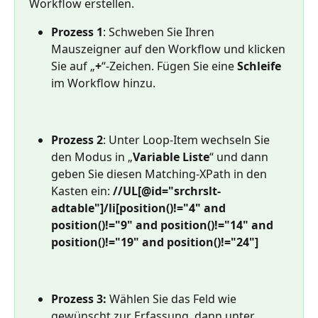
Workflow erstellen.
Prozess 1
: Schweben Sie Ihren 
Mauszeigner auf den Workflow und klicken 
Sie auf „
+
“-Zeichen. Fügen Sie eine 
Schleife
im Workflow hinzu.
Prozess 2
: Unter Loop-Item wechseln Sie 
den Modus in „
Variable Liste
“ und dann 
geben Sie diesen Matching-XPath in den 
Kasten ein: 
//UL[@id="srchrslt-
adtable"]/li[position()!="4" and 
position()!="9" and position()!="14" and 
position()!="19" and position()!="24"]
Prozess 3:
 Wählen Sie das Feld wie 
gewünscht zur Erfassung, dann unter 